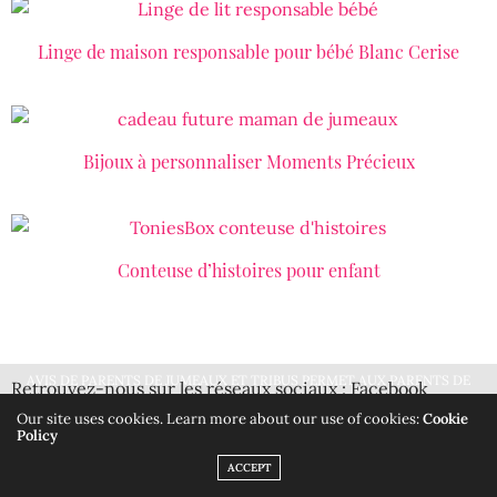
Linge de maison responsable pour bébé Blanc Cerise
LIRE LA SUITE
Bijoux à personnaliser Moments Précieux
LIRE LA SUITE
Conteuse d’histoires pour enfant
LIRE LA SUITE
AVIS DE PARENTS DE JUMEAUX ET TRIBUS PERMET AUX PARENTS DE
Retrouvez-nous sur les réseaux sociaux : Facebook
BÉNÉFICIER D'AVIS OBJECTIFS DE PARENTS, DE TESTS SUR DES PRODUITS
Jumeauxandco, le groupe Les Jumeaux & Co,
Instagram
Our site uses cookies. Learn more about our use of cookies:
Cookie
Policy
LEUR FACILITANT LE QUOTIDIEN. POUSSETTE DOUBLE, ÉQUIPEMENT
@jumeauxandco
,
ACCEPT
JUMEAUX, ACCESSOIRES MALINS.
IGNORER